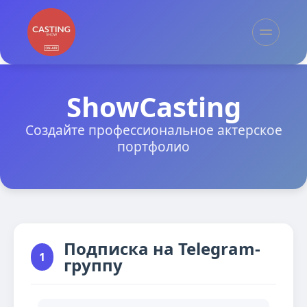
ShowCasting
Создайте профессиональное актерское
портфолио
Подписка на Telegram-
1
группу